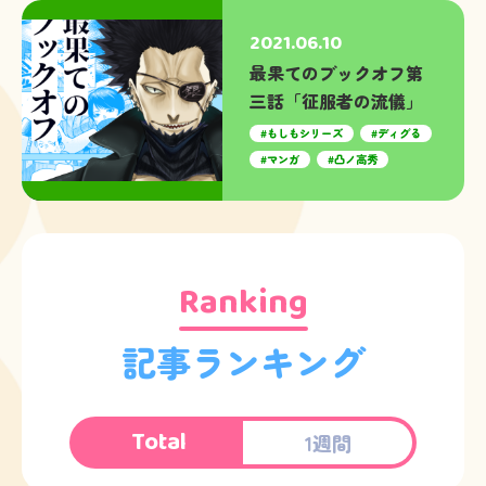
2021.06.10
最果てのブックオフ第
三話「征服者の流儀」
もしもシリーズ
ディグる
マンガ
凸ノ高秀
Ranking
記事ランキング
Total
1週間