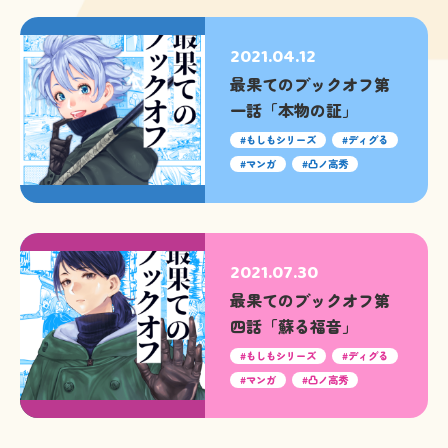
2021.04.12
最果てのブックオフ第
一話「本物の証」
もしもシリーズ
ディグる
マンガ
凸ノ高秀
2021.07.30
最果てのブックオフ第
四話「蘇る福音」
もしもシリーズ
ディグる
マンガ
凸ノ高秀