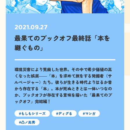
2021.09.27
最果てのブックオフ最終話「本を
継ぐもの」
環境災害により荒廃した世界。その中で希少価値の高
くなった娯楽――「本」を求めて旅をする発掘者（サ
ルベージャー）たち。彼らが生きる時代よりはるか昔
から存在する「本」。本が死ぬときとは一体いつなの
か、ブックオフが存在する意味を描いた「最果てのブ
ックオフ」完結編！
もしもシリーズ
ディグる
マンガ
凸ノ高秀