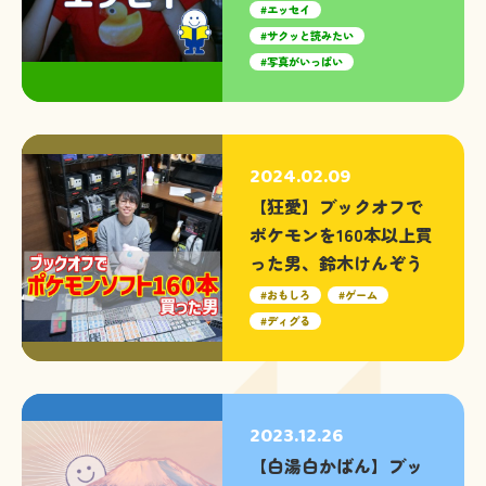
エッセイ
サクッと読みたい
写真がいっぱい
2024.02.09
【狂愛】ブックオフで
ポケモンを160本以上買
った男、鈴木けんぞう
おもしろ
ゲーム
ディグる
2023.12.26
【白湯白かばん】ブッ