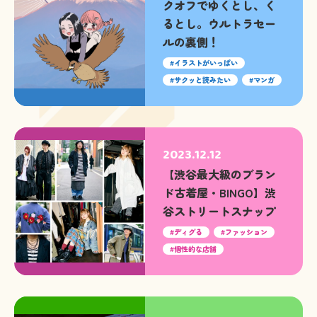
クオフでゆくとし、く
るとし。ウルトラセー
ルの裏側！
イラストがいっぱい
サクッと読みたい
マンガ
2023.12.12
【渋谷最大級のブラン
ド古着屋・BINGO】渋
谷ストリートスナップ
ディグる
ファッション
個性的な店舗