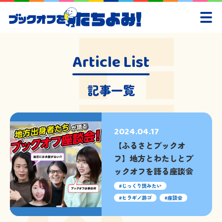
Article List
記事一覧
2024.04.17
【ふるさとブックオ
フ】地方とわたしとブ
ックオフを語る座談会
じっくり読みたい
ヒラギノ游ゴ
座談会