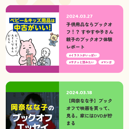
2024.03.27
子供用品ならブックオ
フ！？ すやすや子さん
親子のブックオフ体験
レポート
イラストがいっぱい
サクッと読みたい
マンガ
2024.03.18
【岡奈なな子】ブック
オフで映画を買って、
見る。家にはDVDが貯
まる