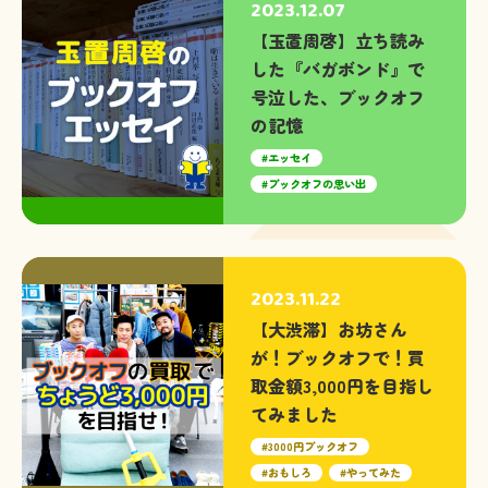
2023.12.07
【玉置周啓】立ち読み
した『バガボンド』で
号泣した、ブックオフ
の記憶
エッセイ
ブックオフの思い出
2023.11.22
【大渋滞】お坊さん
が！ブックオフで！買
取金額3,000円を目指し
てみました
3000円ブックオフ
おもしろ
やってみた