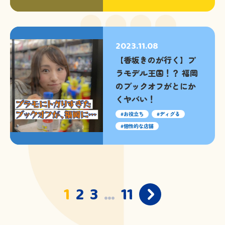
2023.11.08
【香坂きのが行く】プ
ラモデル王国！？ 福岡
のブックオフがとにか
くヤバい！
お役立ち
ディグる
個性的な店舗
投
1
2
3
…
11
稿
ナ
ビ