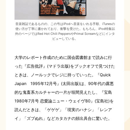
音楽雑誌であるものの、この号はiPodへ音楽をいれる手順、iTunesの
使い方が丁寧に書かれており、衝撃を受けた。もちろん、iPod特集以
外のページではRed Hot Chili PeppersやPrimal Screamなどにインタ
ビューしている。
大学のレポート作成のために国会図書館まで読みに行
った『広告批評』(マドラ出版)をブックオフで見つけた
ときは、ノールックでレジに持っていった。『Quick
Japan 1995年12月号』(太田出版)は、90年代の露悪
的な鬼畜系カルチャーの一片が垣間見えたし、『宝島
1980年7月号 恋愛論ニュー・ウェイヴ’80』(宝島社)を
読んだときは、「ゲゲゲ」「現実のハナシ」「レンア
イ」「ズブぬれ」などカタカナの頻出具合に驚いた。