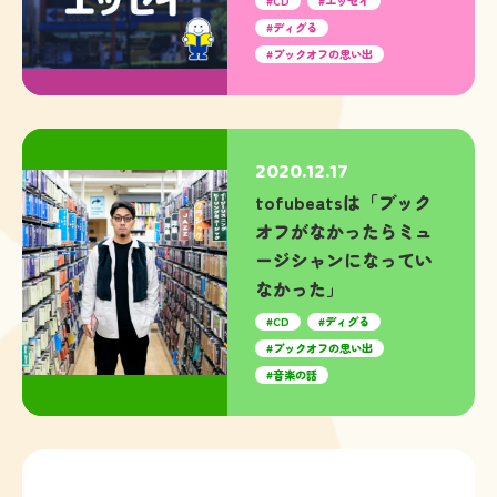
CD
エッセイ
ディグる
ブックオフの思い出
2020.12.17
tofubeatsは「ブック
オフがなかったらミュ
ージシャンになってい
なかった」
CD
ディグる
ブックオフの思い出
音楽の話