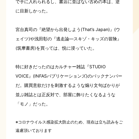
で手に入れられるし、書店に並ばない古めの本は、逆
に目新しかった。
宮台真司の『絶望から出発しよう(That’s Japan)』(ウ
ェイツ)や浅田彰の『逃走論―スキゾ・キッズの冒険』
(筑摩書房)を買っては、悦に浸っていた。
特に好きだったのはカルチャー雑誌『STUDIO
VOICE』(INFASパブリケーションズ)のバックナンバー
だ。購買意欲だけを刺激するような煽り文句ばかりが
並ぶ雑誌とは正反対で、部屋に飾りたくなるような
「モノ」だった。
※コロナウイルス感染拡大防止のため、現在は立ち読みをご
遠慮頂いております