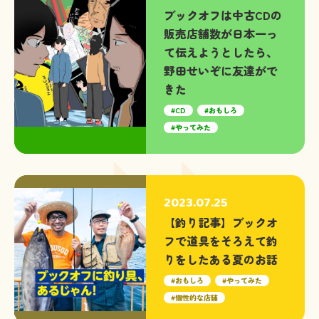
ブックオフは中古CDの
販売店舗数が日本一っ
て伝えようとしたら、
野田せいぞに友達がで
きた
CD
おもしろ
やってみた
2023.07.25
【釣り記事】ブックオ
フで道具をそろえて釣
りをしたある夏のお話
おもしろ
やってみた
個性的な店舗