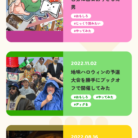
男
おもしろ
じっくり読みたい
やってみた
2022.11.02
地味ハロウィンの予選
大会を勝手にブックオ
フで開催してみた
おもしろ
やってみた
ディグる
2022.08.16