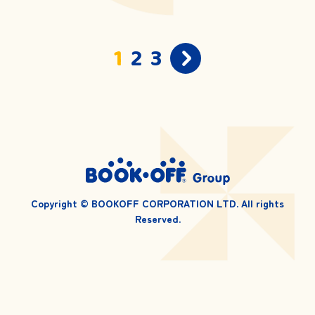
投
1
2
3
稿
ナ
ビ
ゲ
ー
シ
ョ
ン
Copyright © BOOKOFF CORPORATION LTD. All rights
Reserved.