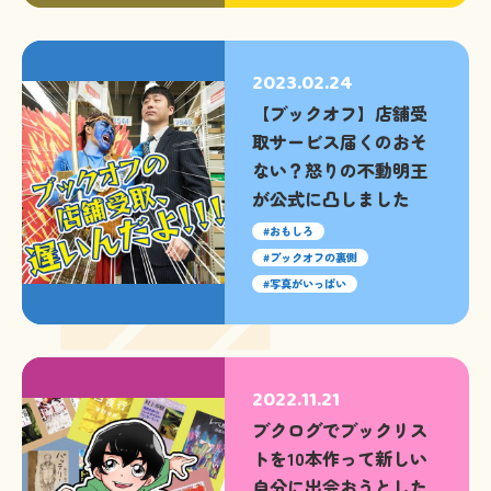
2023.02.24
【ブックオフ】店舗受
取サービス届くのおそ
ない？怒りの不動明王
が公式に凸しました
おもしろ
ブックオフの裏側
写真がいっぱい
2022.11.21
ブクログでブックリス
トを10本作って新しい
自分に出会おうとした