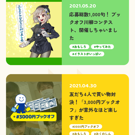
2021.05.20
応募総数1,000句！ ブッ
クオフ川柳コンテス
ト、開催しちゃいまし
た
おもしろ
やってみた
イラストがいっぱい
2021.04.30
友だち4人で買い物対
決！「3,000円ブックオ
フ」が意外なほど楽し
すぎた
3000円ブックオフ
おもしろ
みくのしん