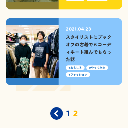
2021.04.23
スタイリストにブック
オフの古着で６コーデ
ィネート組んでもらっ
た話
おもしろ
やってみた
ファッション
投
1
2
稿
ナ