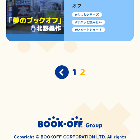
オフ
もしもシリーズ
サクッと読みたい
ショートショート
投
1
2
稿
ナ
ビ
ゲ
ー
シ
ョ
ン
Copyright © BOOKOFF CORPORATION LTD. All rights